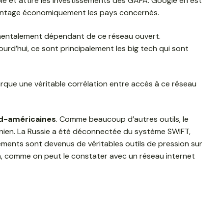
e et attire les investissements des GAFA. Google en est
 avantage économiquement les pays concernés.
amentalement dépendant de ce réseau ouvert.
urd’hui, ce sont principalement les big tech qui sont
rque une véritable corrélation entre accès à ce réseau
d-américaines
. Comme beaucoup d’autres outils, le
ainien. La Russie a été déconnectée du système SWIFT,
léments sont devenus de véritables outils de pression sur
ion, comme on peut le constater avec un réseau internet