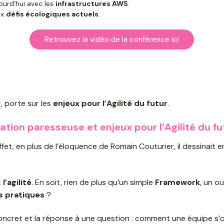
ourd’hui avec les
infrastructures AWS
.
ux
défis écologiques actuels
.
Retrouvez la vidéo de la conférence ici
 porte sur les
enjeux pour l’Agilité du futur
.
ation paresseuse et enjeux pour l’Agilité du fu
et, en plus de l’éloquence de Romain Couturier, il dessinait e
t
l’agilité
. En soit, rien de plus qu’un simple
Framework
, un o
 pratiques
?
 concret et la réponse à une question : comment une équipe s’