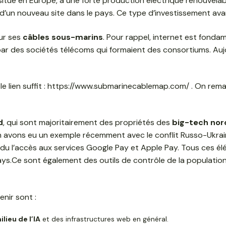
tué en Europe, a une forte production électrique renouvelabl
tion d’un nouveau site dans le pays. Ce type d’investissement
ur ses
câbles sous-marins
. Pour rappel, internet est fond
par des sociétés télécoms qui formaient des consortiums. Aujo
le lien suffit : https://www.submarinecablemap.com/ . On rema
d
, qui sont majoritairement des propriétés des
big-tech nor
s en avons eu un exemple récemment avec le conflit Russo-Ukr
erdu l’accès aux services Google Pay et Apple Pay. Tous ces é
s pays.Ce sont également des outils de contrôle de la populat
enir sont :
ilieu de l’IA
et des infrastructures web en général.