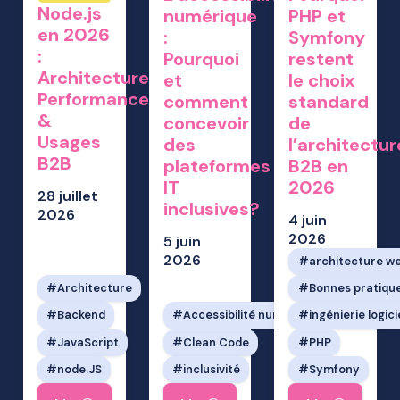
Node.js
numérique
PHP et
en 2026
:
Symfony
:
Pourquoi
restent
Architecture,
et
le choix
Performances
comment
standard
&
concevoir
de
Usages
des
l’architectur
B2B
plateformes
B2B en
IT
2026
28 juillet
inclusives?
2026
4 juin
2026
5 juin
2026
architecture w
Architecture
Bonnes pratiqu
Backend
Accessibilité numérique
ingénierie logici
JavaScript
Clean Code
PHP
node.JS
inclusivité
Symfony