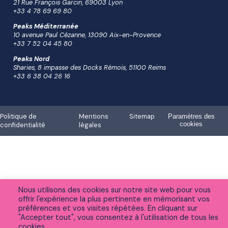
21 Rue François Garcin, 69003 Lyon
+33 4 78 69 69 80
Peaks Méditerranée
10 avenue Paul Cézanne, 13090 Aix-en-Provence
+33 7 52 04 45 80
Peaks Nord
Sharies, 8 impasse des Docks Rémois, 51100 Reims
+33 6 38 04 26 16
Politique de
Mentions
Sitemap
Paramètres des
cookies
confidentialité
légales
Nous utilisons des cookies sur notre site web pour vous
offrir l'expérience la plus pertinente en mémorisant vos
préférences et vos visites répétées. En cliquant sur
"Accepter tout", vous consentez à l'utilisation de tous les
cookies.