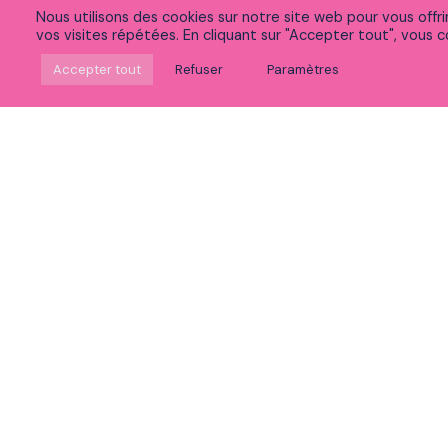
Nous utilisons des cookies sur notre site web pour vous offr
vos visites répétées. En cliquant sur "Accepter tout", vous co
Suivez-nous sur Linkedin
Accepter tout
Refuser
Paramètres
Rejoignez notre communauté sur Meetup
Découvrez nos vidéos
Vous souhaitez :
Postuler
Voir nos expertises
Découvrir la vie chez Peaks
Accéder à nos formations
Découvrir notre politique RSE et innovation
Participer à nos événements
Nous contacter