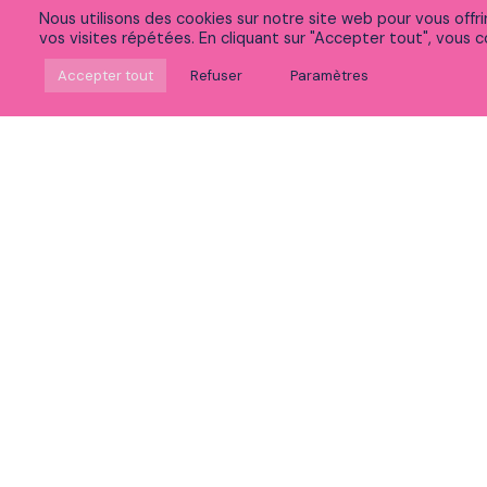
Nous utilisons des cookies sur notre site web pour vous offr
vos visites répétées. En cliquant sur "Accepter tout", vous co
Suivez-nous sur Linkedin
Accepter tout
Refuser
Paramètres
Rejoignez notre communauté sur Meetup
Découvrez nos vidéos
Vous souhaitez :
Postuler
Voir nos expertises
Découvrir la vie chez Peaks
Accéder à nos formations
Découvrir notre politique RSE et innovation
Participer à nos événements
Nous contacter