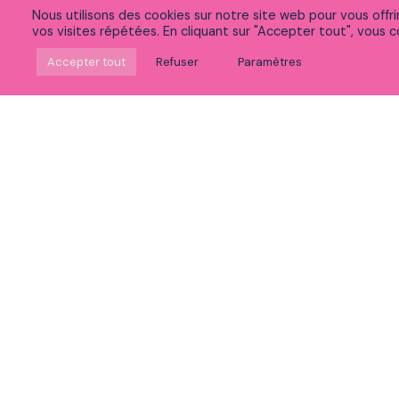
Nous utilisons des cookies sur notre site web pour vous offr
vos visites répétées. En cliquant sur "Accepter tout", vous co
Suivez-nous sur Linkedin
Accepter tout
Refuser
Paramètres
Rejoignez notre communauté sur Meetup
Découvrez nos vidéos
Vous souhaitez :
Postuler
Voir nos expertises
Découvrir la vie chez Peaks
Accéder à nos formations
Découvrir notre politique RSE et innovation
Participer à nos événements
Nous contacter