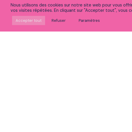
Nous utilisons des cookies sur notre site web pour vous offr
vos visites répétées. En cliquant sur "Accepter tout", vous co
Suivez-nous sur Linkedin
Accepter tout
Refuser
Paramètres
Rejoignez notre communauté sur Meetup
Découvrez nos vidéos
Vous souhaitez :
Postuler
Voir nos expertises
Découvrir la vie chez Peaks
Accéder à nos formations
Découvrir notre politique RSE et innovation
Participer à nos événements
Nous contacter