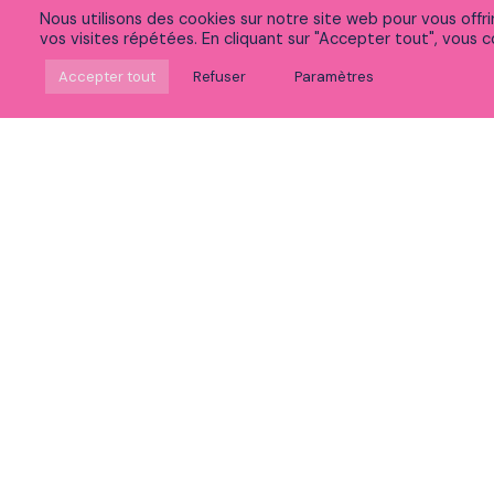
Nous utilisons des cookies sur notre site web pour vous offr
vos visites répétées. En cliquant sur "Accepter tout", vous co
Suivez-nous sur Linkedin
Accepter tout
Refuser
Paramètres
Rejoignez notre communauté sur Meetup
Découvrez nos vidéos
Vous souhaitez :
Postuler
Voir nos expertises
Découvrir la vie chez Peaks
Accéder à nos formations
Découvrir notre politique RSE et innovation
Participer à nos événements
Nous contacter