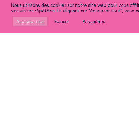
Nous utilisons des cookies sur notre site web pour vous offr
vos visites répétées. En cliquant sur "Accepter tout", vous co
Suivez-nous sur Linkedin
Accepter tout
Refuser
Paramètres
Rejoignez notre communauté sur Meetup
Découvrez nos vidéos
Vous souhaitez :
Postuler
Voir nos expertises
Découvrir la vie chez Peaks
Accéder à nos formations
Découvrir notre politique RSE et innovation
Participer à nos événements
Nous contacter