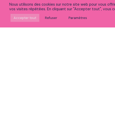
Nous utilisons des cookies sur notre site web pour vous offr
vos visites répétées. En cliquant sur "Accepter tout", vous co
Suivez-nous sur Linkedin
Accepter tout
Refuser
Paramètres
Rejoignez notre communauté sur Meetup
Découvrez nos vidéos
Vous souhaitez :
Postuler
Voir nos expertises
Découvrir la vie chez Peaks
Accéder à nos formations
Découvrir notre politique RSE et innovation
Participer à nos événements
Nous contacter