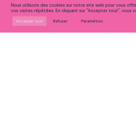
Nous utilisons des cookies sur notre site web pour vous offr
vos visites répétées. En cliquant sur "Accepter tout", vous co
Suivez-nous sur Linkedin
Accepter tout
Refuser
Paramètres
Rejoignez notre communauté sur Meetup
Découvrez nos vidéos
Vous souhaitez :
Postuler
Voir nos expertises
Découvrir la vie chez Peaks
Accéder à nos formations
Découvrir notre politique RSE et innovation
Participer à nos événements
Nous contacter