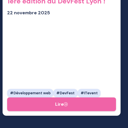
1ère édition du DevFest Lyon !
22 novembre 2025
Développement web
DevFest
ITevent
Lire