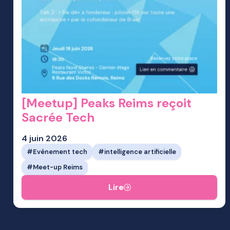
[Meetup] Peaks Reims reçoit
Sacrée Tech
4 juin 2026
Evénement tech
intelligence artificielle
Meet-up Reims
Lire