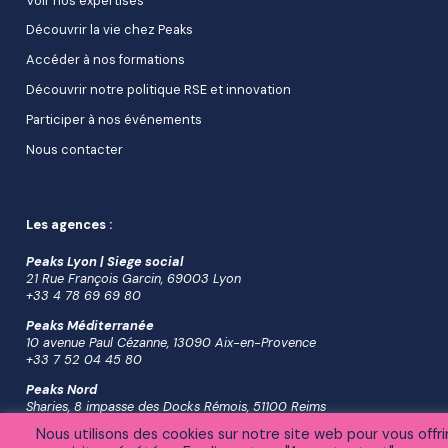
Voir nos expertises
Découvrir la vie chez Peaks
Accéder à nos formations
Découvrir notre politique RSE et innovation
Participer à nos événements
Nous contacter
Les agences :
Peaks Lyon | Siege social
21 Rue François Garcin, 69003 Lyon
+33 4 78 69 69 80
Peaks Méditerranée
10 avenue Paul Cézanne, 13090 Aix-en-Provence
+33 7 52 04 45 80
Peaks Nord
Sharies, 8 impasse des Docks Rémois, 51100 Reims
+33 6 38 04 26 16
Nous utilisons des cookies sur notre site web pour vous offr