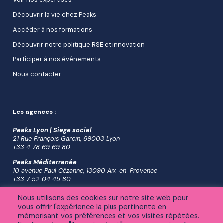
Découvrir la vie chez Peaks
Accéder à nos formations
Découvrir notre politique RSE et innovation
Participer à nos événements
Nous contacter
Les agences :
Peaks Lyon | Siege social
21 Rue François Garcin, 69003 Lyon
+33 4 78 69 69 80
Peaks Méditerranée
10 avenue Paul Cézanne, 13090 Aix-en-Provence
+33 7 52 04 45 80
Peaks Nord
Nous utilisons des cookies sur notre site web pour
Sharies, 8 impasse des Docks Rémois, 51100 Reims
vous offrir l'expérience la plus pertinente en
+33 6 38 04 26 16
mémorisant vos préférences et vos visites répétées.