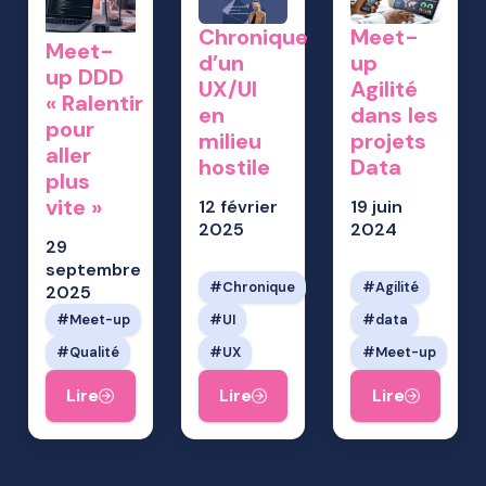
Chronique
Meet-
Meet-
d’un
up
up DDD
UX/UI
Agilité
« Ralentir
en
dans les
pour
milieu
projets
aller
hostile
Data
plus
vite »
12 février
19 juin
2025
2024
29
septembre
Chronique
Agilité
2025
Meet-up
UI
data
Qualité
UX
Meet-up
Lire
Lire
Lire