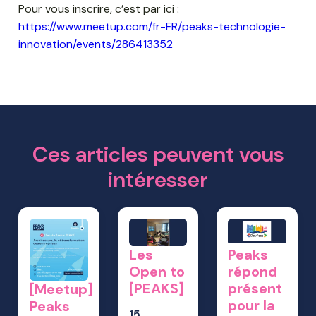
Pour vous inscrire, c’est par ici :
https://www.meetup.com/fr-FR/peaks-technologie-
innovation/events/286413352
Ces articles peuvent vous
intéresser
Les
Peaks
Open to
répond
[PEAKS]
présent
[Meetup]
pour la
Peaks
15