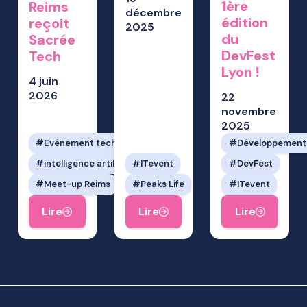
1ère
Reims
décembre
édition
reçoit
2025
du
Sacrée
DevFest
Tech
Lyon !
4 juin
2026
22
novembre
2025
Evénement tech
Développement
intelligence artificielle
ITevent
DevFest
Meet-up Reims
Peaks Life
ITevent
Lire
Lire
Lire