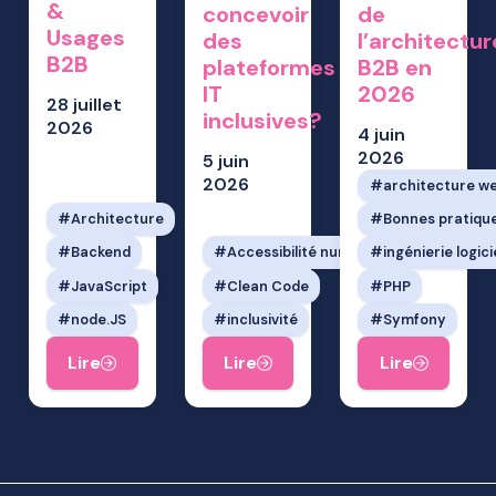
&
concevoir
de
Usages
des
l’architectur
B2B
plateformes
B2B en
IT
2026
28 juillet
inclusives?
2026
4 juin
2026
5 juin
2026
architecture w
Architecture
Bonnes pratiqu
Backend
Accessibilité numérique
ingénierie logici
JavaScript
Clean Code
PHP
node.JS
inclusivité
Symfony
Lire
Lire
Lire