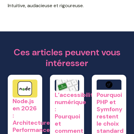
Intuitive, audacieuse et rigoureuse.
Ces articles peuvent vous
intéresser
L’accessibilité
Pourquoi
Node.js
numérique
PHP et
en 2026
:
Symfony
:
Pourquoi
restent
Architecture,
et
le choix
Performances
comment
standard