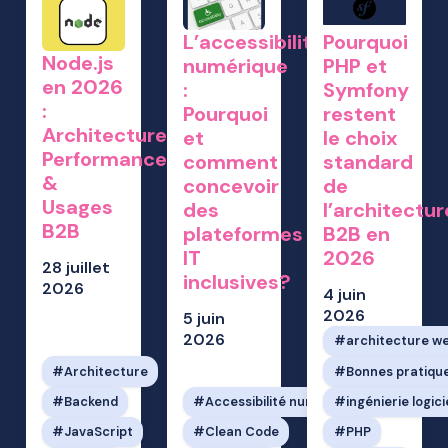
L’accessibilité
Pourquoi
Node.js
numérique
PHP et
en 2026
:
Symfony
:
Pourquoi
restent
Architecture,
et
le choix
Performances
comment
standard
&
concevoir
de
Usages
des
l’architectur
B2B
plateformes
B2B en
IT
2026
28 juillet
inclusives?
2026
4 juin
2026
5 juin
2026
architecture w
Architecture
Bonnes pratiqu
Backend
Accessibilité numérique
ingénierie logici
JavaScript
Clean Code
PHP