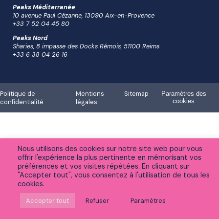
Peaks Méditerranée
10 avenue Paul Cézanne, 13090 Aix-en-Provence
+33 7 52 04 45 80
Peaks Nord
Sharies, 8 impasse des Docks Rémois, 51100 Reims
+33 6 38 04 26 16
Politique de
Mentions
Sitemap
Paramètres des
cookies
confidentialité
légales
Nous utilisons des cookies sur notre site web pour vous
offrir l'expérience la plus pertinente en mémorisant vos
préférences et vos visites répétées. En cliquant sur
"Accepter tout", vous consentez à l'utilisation de tous les
cookies.
Accepter tout
Refuser
Paramètres