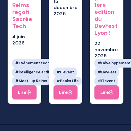
15
1ère
Reims
décembre
édition
reçoit
2025
du
Sacrée
DevFest
Tech
Lyon !
4 juin
2026
22
novembre
2025
Evénement tech
Développement
intelligence artificielle
ITevent
DevFest
Meet-up Reims
Peaks Life
ITevent
Lire
Lire
Lire