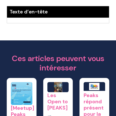
Texte d’en-tête
Ces articles peuvent vous
intéresser
Les
Peaks
Open to
répond
[PEAKS]
présent
[Meetup]
pour la
Peaks