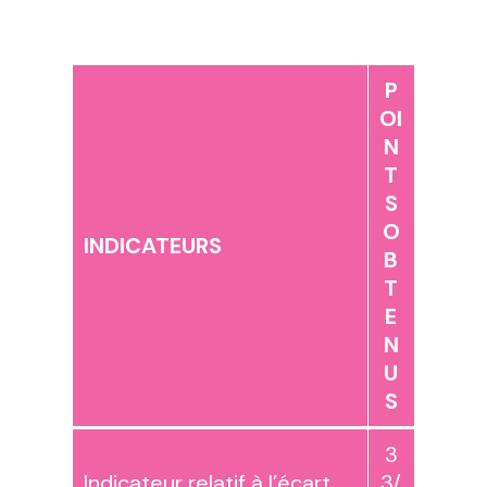
P
OI
N
T
S
O
INDICATEURS
B
T
E
N
U
S
3
Indicateur relatif à l’écart
3/