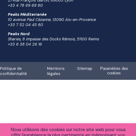
21 Rue François Garcin, 69003 Lyon
+33 4 78 69 69 80
Peaks Méditerranée
10 avenue Paul Cézanne, 13090 Aix-en-Provence
+33 7 52 04 45 80
Peaks Nord
Sharies, 8 impasse des Docks Rémois, 51100 Reims
+33 6 38 04 26 16
Politique de
Mentions
Sitemap
Paramètres des
cookies
confidentialité
légales
Nous utilisons des cookies sur notre site web pour vous
offrir l'expérience la plus pertinente en mémorisant vos