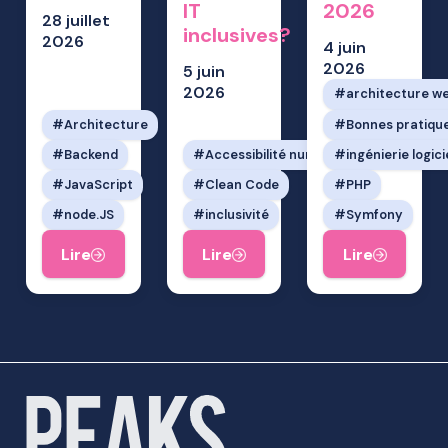
IT
2026
28 juillet
inclusives?
2026
4 juin
2026
5 juin
2026
architecture w
Architecture
Bonnes pratiqu
Backend
Accessibilité numérique
ingénierie logici
JavaScript
Clean Code
PHP
node.JS
inclusivité
Symfony
Lire
Lire
Lire