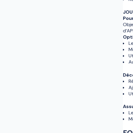
JOU
Pour
Obje
d’AP
Opt
Le
Me
Ut
Au
Déce
Ré
Aj
Ut
Assu
Le
Mo
FO