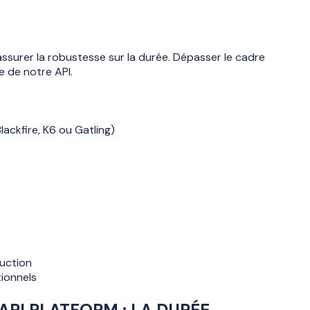
assurer la robustesse sur la durée. Dépasser le cadre
e de notre API.
lackfire, K6 ou Gatling)
duction
tionnels
 API PLATFORM
: LA DURÉE