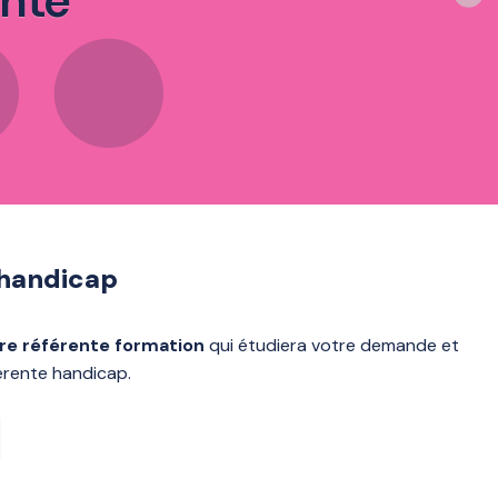
ante
 handicap
tre référente formation
qui étudiera votre demande et
férente handicap.