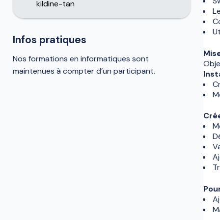
S
kildine-tan
Le
C
Ut
Infos pratiques
Mise
Nos formations en informatiques sont
Obje
maintenues à compter d’un participant.
Inst
Cr
M
Cré
Me
Dé
Va
Aj
Tr
Pour
A
M