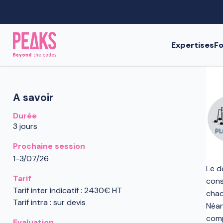
Expertises
Fo
A savoir
Durée
3 jours
Prochaine session
1-3/07/26
Le d
Tarif
cons
Tarif inter indicatif : 2430€ HT
chac
Tarif intra : sur devis
Néan
comp
Evaluation