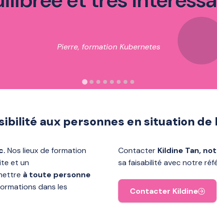
ilibrée et très intéress
Pierre, formation Kubernetes
ibilité aux personnes en situation de
c.
Nos lieux de formation
Contacter
Kildine Tan, no
 mobilité réduite et un
sa faisabilité avec notre ré
r permettre
à toute personne
Contacter Kildine