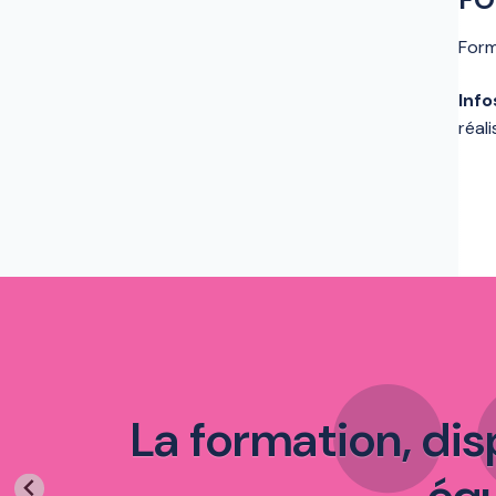
Form
Info
réal
La formation, di