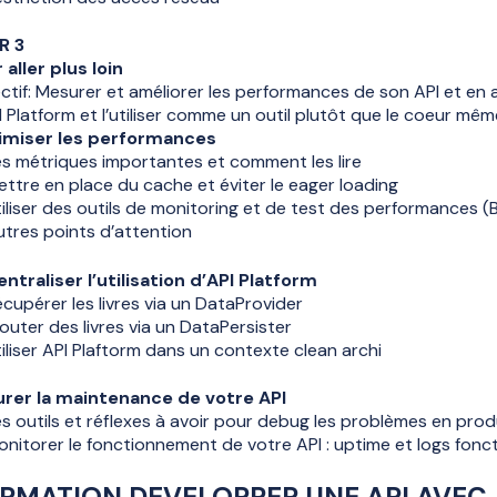
R 3
 aller plus loin
ctif: Mesurer et améliorer les performances de son API et en 
I Platform et l’utiliser comme un outil plutôt que le coeur mêm
imiser les performances
s métriques importantes et comment les lire
ttre en place du cache et éviter le eager loading
iliser des outils de monitoring et de test des performances (B
tres points d’attention
ntraliser l’utilisation d’API Platform
cupérer les livres via un DataProvider
outer des livres via un DataPersister
iliser API Plaftorm dans un contexte clean archi
rer la maintenance de votre API
s outils et réflexes à avoir pour debug les problèmes en pro
nitorer le fonctionnement de votre API : uptime et logs fonc
RMATION
DEVELOPPER UNE API AVEC