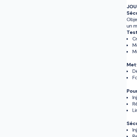
JOU
Sécu
Obje
un m
Test
C
Me
Me
Mett
D
Fo
Pour
In
Ré
Li
Sécu
In
Re