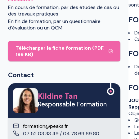
sont
En cours de formation, par des études de cas ou
des travaux pratiques
FO
En fin de formation, par un questionnaire
d’évaluation ou un QCM
D
C
Télécharger la fiche formation (PDF,
FO
199 KB)
Do
d
Contact
FO
Kildine Tan
JOU
Responsable Formation
Rapp
Obje
Q
formation@peaks.fr
L
L
07 52 03 33 49 / 04 78 69 69 80