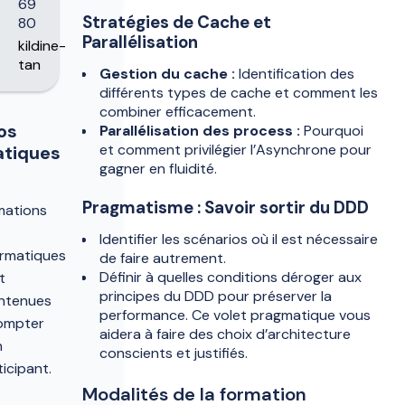
69
Stratégies de Cache et
80
Parallélisation
kildine-
tan
Gestion du cache :
Identification des
différents types de cache et comment les
combiner efficacement.
fos
Parallélisation des process :
Pourquoi
et comment privilégier l’Asynchrone pour
atiques
gagner en fluidité.
s
Pragmatisme : Savoir sortir du DDD
mations
Identifier les scénarios où il est nécessaire
ormatiques
de faire autrement.
Définir à quelles conditions déroger aux
t
principes du DDD pour préserver la
ntenues
performance. Ce volet pragmatique vous
ompter
aidera à faire des choix d’architecture
n
conscients et justifiés.
ticipant.
Modalités de la formation