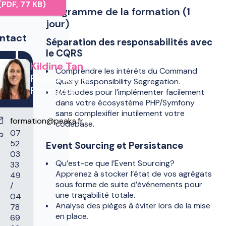
(PDF, 77 KB)
Programme de la formation (1
jour)
ntact
Séparation des responsabilités avec
le CQRS
Kildine Tan
Comprendre les intérêts du Command
Responsable
Query Responsibility Segregation.
Formation
Méthodes pour l’implémenter facilement
dans votre écosystème PHP/Symfony
sans complexifier inutilement votre
formation@peaks.fr
codebase.
07
52
Event Sourcing et Persistance
03
Qu’est-ce que l’Event Sourcing?
33
Apprenez à stocker l’état de vos agrégats
49
sous forme de suite d’événements pour
/
une traçabilité totale.
04
Analyse des pièges à éviter lors de la mise
78
en place.
69