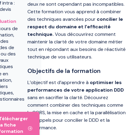
f intra :
deux ne sont cependant pas incompatibles.
 devis
Cette formation vous apprend à combiner
des techniques avancées pour
concilier le
luation
respect du domaine et l’efficacité
cours de
technique.
Vous découvrirez comment
mation,
 des
maintenir la clarté de votre domaine métier
des de
tout en répondant aux besoins de réactivité
 ou des
technique de vos utilisateurs.
vaux
tiques
Objectifs de la formation
e en
ation,
L’objectif est d’apprendre à
optimiser les
iers
performances de votre application DDD
tiques,
sans en sacrifier la clarté. Découvrez
stionnaires
comment combiner des techniques comme
le CQRS, la mise en cache et la parallélisation
Télécharger
des appels pour concilier le DDD et la
la fiche
performance.
formation