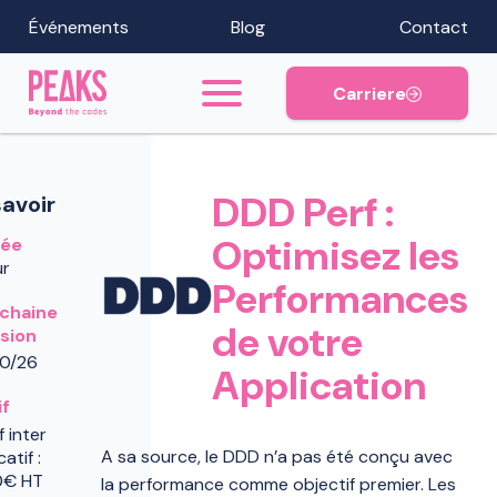
Événements
Blog
Contact
Carriere
DDD Perf :
savoir
Optimisez les
rée
ur
Performances
chaine
de votre
sion
10/26
Application
if
f inter
A sa source, le DDD n’a pas été conçu avec
catif :
0€ HT
la performance comme objectif premier. Les