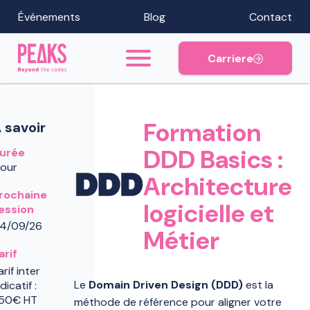
Événements
Blog
Contact
Carriere
Formation
 savoir
DDD Basics :
urée
 jour
Architecture
rochaine
logicielle et
ession
4/09/26
Métier
arif
arif inter
Le
Domain Driven Design (DDD)
est la
ndicatif :
50€ HT
méthode de référence pour aligner votre