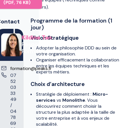
(PDF, 76 KB)
métiers).
Programme de la formation (1
ontact
jour)
Kildine Tan
Vision Stratégique
Responsable
Adopter la philosophie DDD au sein de
Formation
votre organisation.
Organiser efficacement la collaboration
entre les équipes techniques et les
formation@peaks.fr
experts métiers.
07
52
Choix d’architecture
03
33
Stratégie de déploiement :
Micro-
49
services
vs
Monolithe
. Vous
/
découvrirez comment choisir la
04
structure la plus adaptée à la taille de
78
votre entreprise et à vos enjeux de
69
scalabilité.