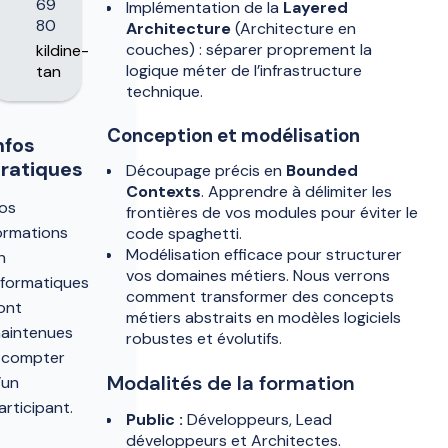
69
Implémentation de la
Layered
80
Architecture
(Architecture en
couches) : séparer proprement la
kildine-
logique méter de l’infrastructure
tan
technique.
Conception et modélisation
nfos
ratiques
Découpage précis en
Bounded
Contexts
. Apprendre à délimiter les
os
frontières de vos modules pour éviter le
ormations
code spaghetti.
Modélisation efficace pour structurer
n
vos domaines métiers. Nous verrons
nformatiques
comment transformer des concepts
ont
métiers abstraits en modèles logiciels
aintenues
robustes et évolutifs.
 compter
Modalités de la formation
’un
articipant.
Public :
Développeurs, Lead
développeurs et Architectes.