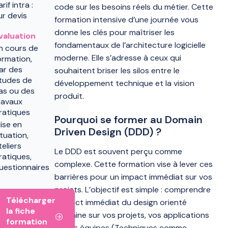
arif intra :
code sur les besoins réels du métier. Cette
ur devis
formation intensive d’une journée vous
donne les clés pour maîtriser les
valuation
fondamentaux de l’architecture logicielle
n cours de
moderne. Elle s’adresse à ceux qui
ormation,
ar des
souhaitent briser les silos entre le
tudes de
développement technique et la vision
as ou des
produit.
ravaux
ratiques
Pourquoi se former au Domain
ise en
Driven Design (DDD) ?
ituation,
teliers
Le DDD est souvent perçu comme
ratiques,
complexe. Cette formation vise à lever ces
uestionnaires
barrières pour un impact immédiat sur vos
projets. L’objectif est simple : comprendre
Télécharger
l’impact immédiat du design orienté
la fiche
domaine sur vos projets, vos applications
formation
et vos équipes (Techniques comme