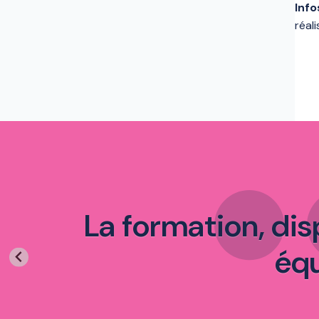
Info
réal
La formation, di
équ