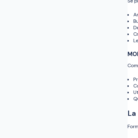
Se p
A
B
D
Cr
L
MOD
Comm
Pr
C
Ut
Qu
La
Form