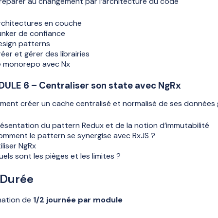
réparer au changement par l’architecture du code
rchitectures en couche
unker de confiance
esign patterns
éer et gérer des librairies
e monorepo avec Nx
ULE 6 – Centraliser son state avec NgRx
ent créer un cache centralisé et normalisé de ses données 
ésentation du pattern Redux et de la notion d’immutabilité
omment le pattern se synergise avec RxJS ?
iliser NgRx
els sont les pièges et les limites ?
 Durée
ation de
1/2 journée par module