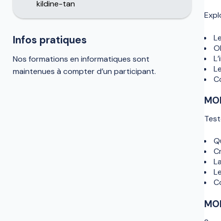
kildine-tan
Expl
L
Infos pratiques
O
L’
Nos formations en informatiques sont
Le
maintenues à compter d’un participant.
Co
MOD
Test
Q
Cr
L
Le
Co
MOD