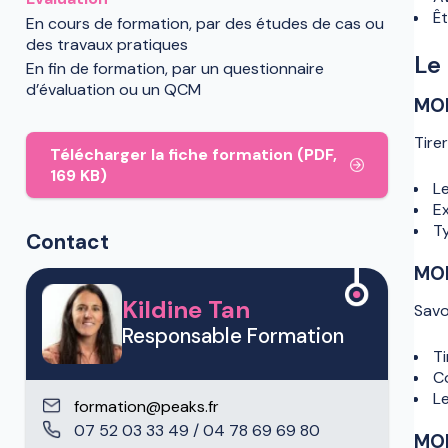
Êt
En cours de formation, par des études de cas ou
des travaux pratiques
Le
En fin de formation, par un questionnaire
d’évaluation ou un QCM
MOD
Tire
Télécharger la fiche formation (PDF,
169 KB)
L
Ex
T
Contact
MOD
Kildine Tan
Savo
Responsable Formation
Ti
C
L
formation@peaks.fr
07 52 03 33 49 / 04 78 69 69 80
MOD