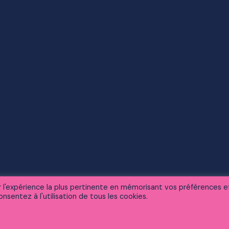
ir l'expérience la plus pertinente en mémorisant vos préférences e
nsentez à l'utilisation de tous les cookies.
Mentions légales
Sitemap