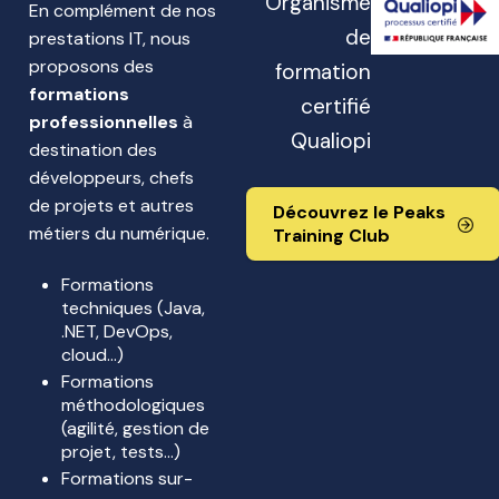
Organisme
En complément de nos
de
prestations IT, nous
proposons des
formation
formations
certifié
professionnelles
à
Qualiopi
destination des
développeurs, chefs
de projets et autres
Découvrez le Peaks
métiers du numérique.
Training Club
Formations
techniques (Java,
.NET, DevOps,
cloud…)
Formations
méthodologiques
(agilité, gestion de
projet, tests…)
Formations sur-