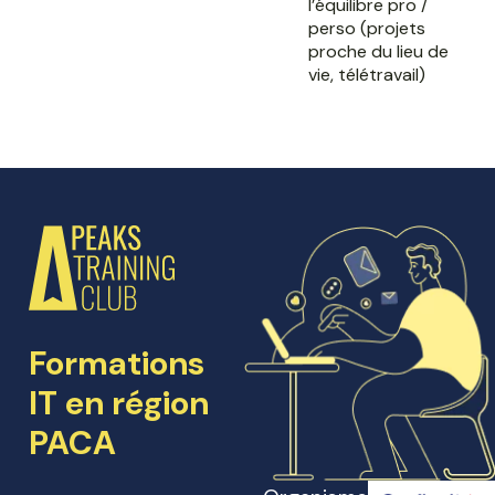
l’équilibre pro /
perso (projets
proche du lieu de
vie, télétravail)
Formations
IT en région
PACA