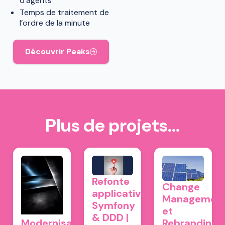
d’agents
Temps de traitement de
l’ordre de la minute
Découvrir Peaks
Plus de projets…
Refonte
Change
applicative
Managemen
Symfony
et
& DDD |
Modernisation
Rebranding