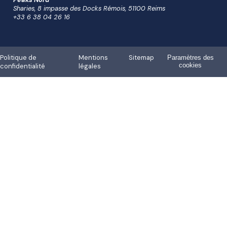
Sharies, 8 impasse des Docks Rémois, 51100 Reims
+33 6 38 04 26 16
Politique de
Mentions
Sitemap
Paramètres des
cookies
confidentialité
légales