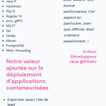
Java 11
bonne
Hazelcast
performance. Cet
Php 8
Angular 14
aspect en
avro, gRPC
particulier, bien
MQTT
que difficile, était
Git
vraiment
Gitlab
Maven
passionnant. »
PostgreSQL
Multi-threading
Arthur
,
Développeur
Notre valeur
Java @Peaks
ajoutée sur le
déploiement
d’applications
conteneurisées
Expertise Java / rôle de
lead