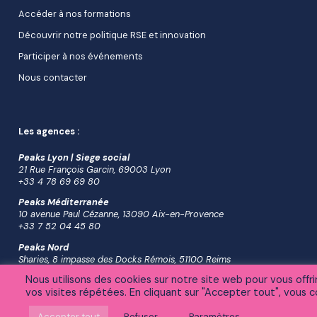
Accéder à nos formations
Découvrir notre politique RSE et innovation
Participer à nos événements
Nous contacter
Les agences :
Peaks Lyon | Siege social
21 Rue François Garcin, 69003 Lyon
+33 4 78 69 69 80
Peaks Méditerranée
10 avenue Paul Cézanne, 13090 Aix-en-Provence
+33 7 52 04 45 80
Peaks Nord
Sharies, 8 impasse des Docks Rémois, 51100 Reims
+33 6 38 04 26 16
Nous utilisons des cookies sur notre site web pour vous offr
vos visites répétées. En cliquant sur "Accepter tout", vous co
Accepter tout
Refuser
Paramètres