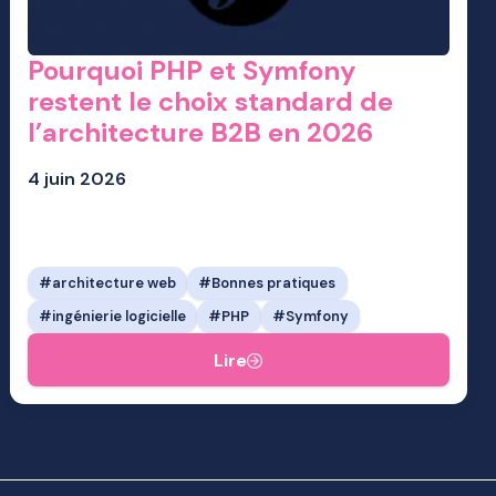
Pourquoi PHP et Symfony
restent le choix standard de
l’architecture B2B en 2026
4 juin 2026
architecture web
Bonnes pratiques
ingénierie logicielle
PHP
Symfony
Lire