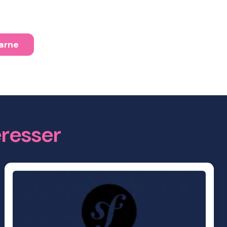
Marne
éresser