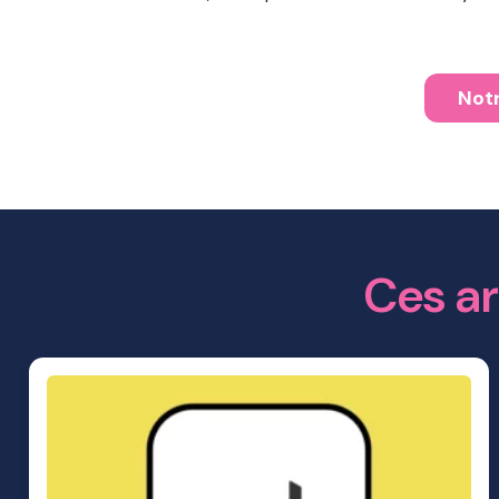
Notr
Ces ar