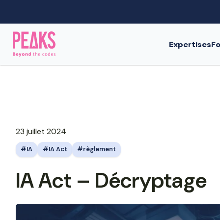
Expertises
Fo
23 juillet 2024
IA
IA Act
règlement
IA Act – Décryptage