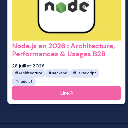
Node.js en 2026 : Architecture,
Performances & Usages B2B
28 juillet 2026
Architecture
Backend
JavaScript
node.JS
Lire