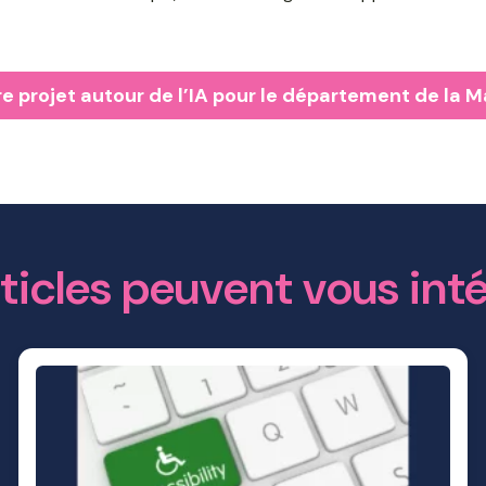
e projet autour de l’IA pour le département de la 
ticles peuvent vous int