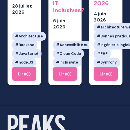
IT
2026
28 juillet
inclusives?
2026
4 juin
2026
5 juin
2026
architecture w
Architecture
Bonnes pratiqu
Backend
Accessibilité numérique
ingénierie logici
JavaScript
Clean Code
PHP
node.JS
inclusivité
Symfony
Lire
Lire
Lire