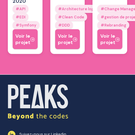
2020
API
Architecture logicielle
Change Manag
EDI
Clean Code
gestion de proj
Symfony
DDD
Rebranding
Voir le
Voir le
Voir le
projet
projet
projet
Suivez-nous sur Linkedin